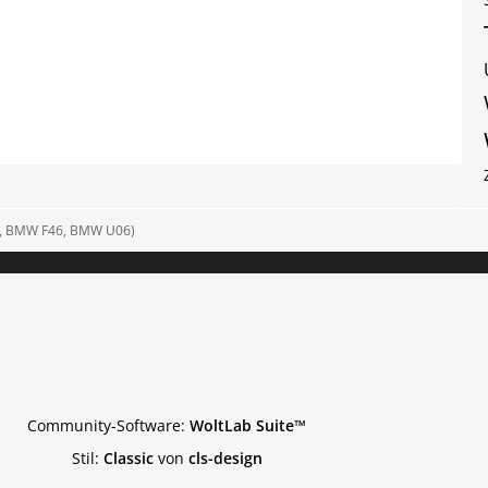
5, BMW F46, BMW U06)
Community-Software:
WoltLab Suite™
Stil:
Classic
von
cls-design