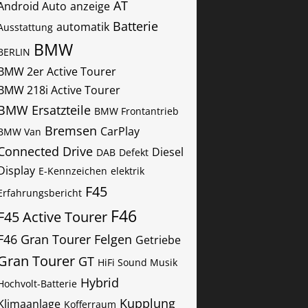
AT
Android Auto
anzeige
Batterie
automatik
Ausstattung
BMW
BERLIN
BMW 2er Active Tourer
BMW 218i Active Tourer
BMW Ersatzteile
BMW Frontantrieb
Bremsen
CarPlay
BMW Van
Connected Drive
Diesel
DAB
Defekt
Display
E-Kennzeichen
elektrik
F45
Erfahrungsbericht
F46
F45 Active Tourer
F46 Gran Tourer
Felgen
Getriebe
Gran Tourer
GT
HiFi Sound Musik
Hybrid
Hochvolt-Batterie
Kupplung
Klimaanlage
Kofferraum