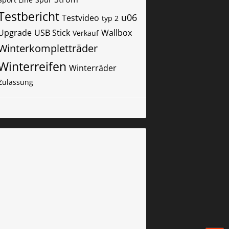
Testbericht
u06
Testvideo
typ 2
Upgrade
USB Stick
Wallbox
Verkauf
Winterkompletträder
Winterreifen
Winterräder
Zulassung