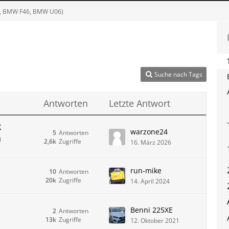
5, BMW F46, BMW U06)
Suche nach Tags
Antworten
Letzte Antwort
k
warzone24
5
Antworten
n
2,6k
Zugriffe
16. März 2026
run-mike
10
Antworten
20k
Zugriffe
14. April 2024
Benni 225XE
2
Antworten
13k
Zugriffe
12. Oktober 2021