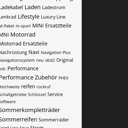
Laden
Ladekabel
Ladestrom
Lifestyle
Lenkrad
Luxury Line
MINI Ersatztteile
M-Paket
m-sport
Motorrad
MNI
Motorrad Ersatzteile
Navi
Nachrüstung
Navigation Plus
Original
Navigationssystem
neu
obd2
Performance
pdc
Performance Zubehör
PHEV
reifen
Reichweite
rückruf
Service
Schaltgetriebe
Schlüssel
Software
Sommerkompletträder
Sommerreifen
Sommerräder
Strom
Sport Line
Spur