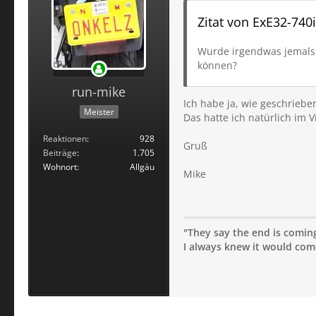
Zitat von ExE32-740i
Wurde irgendwas jemals
können?
run-mike
Ich habe ja, wie geschriebe
Meister
Das hatte ich natürlich im 
Reaktionen
928
Gruß
Beiträge
1.705
Wohnort
Allgäu
Mike
"They say the end is coming;
I always knew it would come 