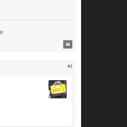
g)
#2
e, dann wie ein Summen,