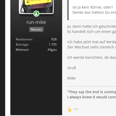
ist ja kein XDrive, oder?
Denke das hättest Du er
run-mike
Ja, dann hätte ich geschri
Meister
Es handelt sich um einen g
Reaktionen
928
Ich habe jetzt mal auf Verd
Beiträge
1.705
Der Wechsel sieht ziemlich
Wohnort
Allgäu
Ich werde berichten, ob das
Gruß
Mike
"They say the end is coming;
I always knew it would come 
1