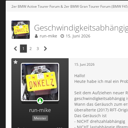
2er BMW Active Tourer Forum & 2er BMW Gran Tourer Forum (BMW F4
Geschwindigkeitsabhängi
run-mike
15. Juni 2026
1
2
3
15. Juni 2026
Hallo!
Heute habe ich mal ein Pro
Seit dem Aufziehen neuer R
geschwindigkeitsabhängig i
Wann das Geräusch zum erste
run-mike
überalterte (2017) RFT-Origi
Das Geräusch ist
Meister
- NICHT drehzahlabhängig
- NICHT lastabhängig (Brem