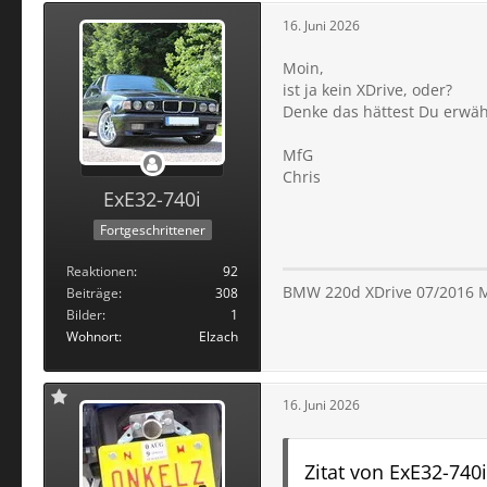
16. Juni 2026
Moin,
ist ja kein XDrive, oder?
Denke das hättest Du erwäh
MfG
Chris
ExE32-740i
Fortgeschrittener
Reaktionen
92
BMW 220d XDrive 07/2016 M
Beiträge
308
Bilder
1
Wohnort
Elzach
16. Juni 2026
Zitat von ExE32-740i