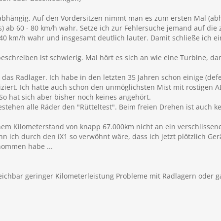
tsabhängig. Auf den Vordersitzen nimmt man es zum ersten Mal (ab
us) ab 60 - 80 km/h wahr. Setze ich zur Fehlersuche jemand auf die 
40 km/h wahr und insgesamt deutlich lauter. Damit schließe ich ei
beschreiben ist schwierig. Mal hört es sich an wie eine Turbine,
h das Radlager. Ich habe in den letzten 35 Jahren schon einige (de
iert. Ich hatte auch schon den unmöglichsten Mist mit rostigen A
o hat sich aber bisher noch keines angehört.
tehen alle Räder den "Rütteltest". Beim freien Drehen ist auch k
em Kilometerstand von knapp 67.000km nicht an ein verschlissenes
nn ich durch den iX1 so verwöhnt wäre, dass ich jetzt plötzlich Ge
nommen habe ...
eichbar geringer Kilometerleistung Probleme mit Radlagern oder g