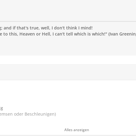
 and if that's true, well, I don't think I mind!
to this, Heaven or Hell, I can't tell which is which!" (Ivan Greenin
ig
remsen oder Beschleunigen)
eitsabhängig.
Alles anzeigen
u beschreiben ist schwierig. Mal hört es sich an wie eine Turbin