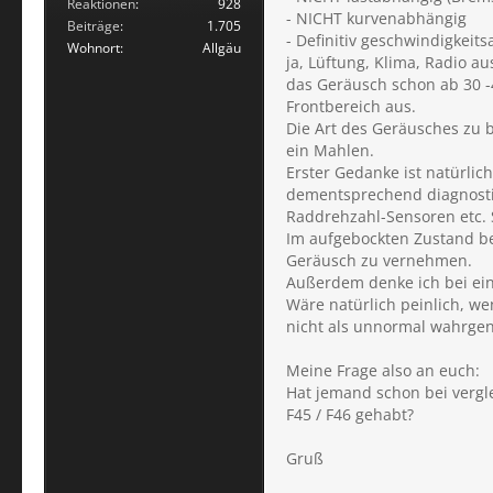
Reaktionen
928
- NICHT kurvenabhängig
Beiträge
1.705
- Definitiv geschwindigkei
Wohnort
Allgäu
ja, Lüftung, Klima, Radio a
das Geräusch schon ab 30 -
Frontbereich aus.
Die Art des Geräusches zu 
ein Mahlen.
Erster Gedanke ist natürlic
dementsprechend diagnostiz
Raddrehzahl-Sensoren etc. S
Im aufgebockten Zustand bes
Geräusch zu vernehmen.
Außerdem denke ich bei ein
Wäre natürlich peinlich, we
nicht als unnormal wahrge
Meine Frage also an euch:
Hat jemand schon bei vergl
F45 / F46 gehabt?
Gruß