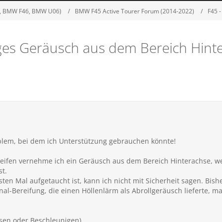
5, BMW F46, BMW U06)
BMW F45 Active Tourer Forum (2014-2022)
F45 
ges Geräusch aus dem Bereich Hint
blem, bei dem ich Unterstützung gebrauchen könnte!
eifen vernehme ich ein Geräusch aus dem Bereich Hinterachse, we
st.
n Mal aufgetaucht ist, kann ich nicht mit Sicherheit sagen. Bish
nal-Bereifung, die einen Höllenlärm als Abrollgeräusch lieferte, ma
sen oder Beschleunigen)