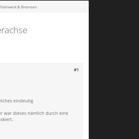
- Fahrwerk & Bremsen
erachse
#1
lches eindeutig
er war dieses nämlich durch eine
skiert.