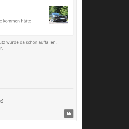
be kommen hätte
hutz würde da schon auffallen.
r.
g)