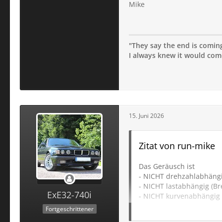
Mike
"They say the end is coming;
I always knew it would come 
15. Juni 2026
Zitat von run-mike
Das Geräusch ist
- NICHT drehzahlabhäng
- NICHT lastabhängig (B
ExE32-740i
- NICHT kurvenabhängig
- Definitiv geschwindigk
Fortgeschrittener
Die Art des Geräusches z