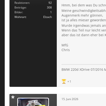
manchmal wie ein Mahle
Reaktionen
92
Hmm, bei dem was Du schre
Beiträge
308
Meine geschwindigkeitsabhän
Bilder
1
Augenmerk mehr gönnen,
Wohnort
Elzach
ist ja alles mieser geworden
Wurde irgendwas jemals an
Wenn das Teil nur leicht v
aber das ist dann eher bei
MfG
Chris
BMW 220d XDrive 07/2016 M
1
15. Juni 2026