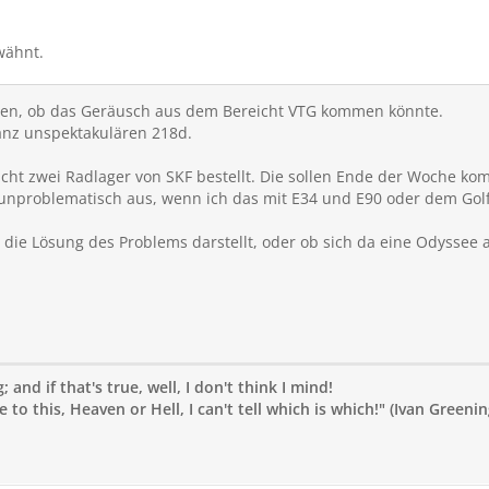
wähnt.
eben, ob das Geräusch aus dem Bereicht VTG kommen könnte.
anz unspektakulären 218d.
acht zwei Radlager von SKF bestellt. Die sollen Ende der Woche k
 unproblematisch aus, wenn ich das mit E34 und E90 oder dem Golf
 die Lösung des Problems darstellt, oder ob sich da eine Odyssee a
 and if that's true, well, I don't think I mind!
to this, Heaven or Hell, I can't tell which is which!" (Ivan Greenin