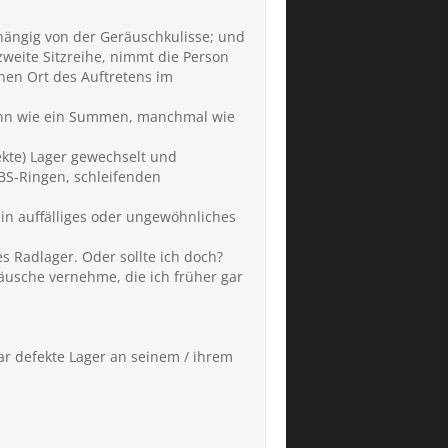
hängig von der Geräuschkulisse; und
zweite Sitzreihe, nimmt die Person
nen Ort des Auftretens im
 dann wie ein Summen, manchmal wie
fekte) Lager gewechselt und
BS-Ringen, schleifenden
ein auffälliges oder ungewöhnliches
 Radlager. Oder sollte ich doch?
räusche vernehme, die ich früher gar
ar defekte Lager an seinem / ihrem