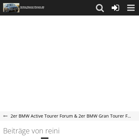
2er BMW Active Tourer Forum & 2er BMW Gran Tourer Forum (BMW F45, BMW F46, BMW U06)
Beiträge von reini