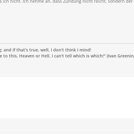
s ich nicht. Ich nehme an, dass Zündung nicht reicht, sondern der
 and if that's true, well, I don't think I mind!
to this, Heaven or Hell, I can't tell which is which!" (Ivan Greenin