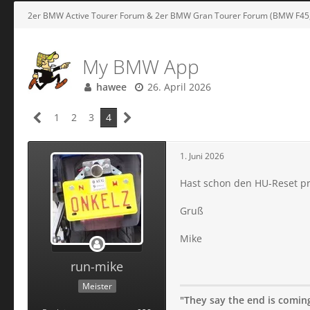
2er BMW Active Tourer Forum & 2er BMW Gran Tourer Forum (BMW F4
My BMW App
hawee
26. April 2026
1
2
3
4
1. Juni 2026
Hast schon den HU-Reset pr
Gruß
Mike
run-mike
Meister
"They say the end is coming;