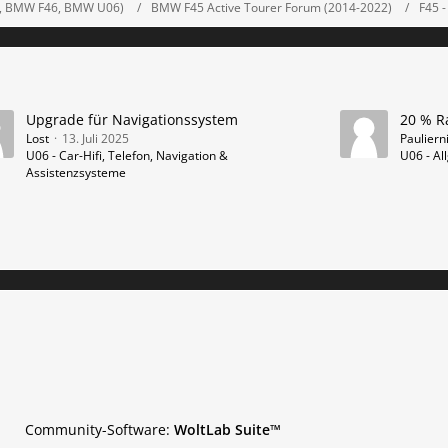
5, BMW F46, BMW U06)
BMW F45 Active Tourer Forum (2014-2022)
F45 
Upgrade für Navigationssystem
Lost
13. Juli 2025
Pauliern
U06 - Car-Hifi, Telefon, Navigation &
U06 - A
Assistenzsysteme
Community-Software:
WoltLab Suite™