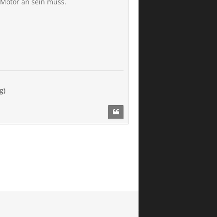
 Motor an sein muss.
g)