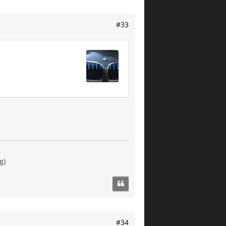
#33
g)
#34