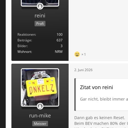
reini
Profi
Reaktionen
100
Beiträge
637
Bilder
3
Wohnort
NRW
1
2. Juni 2026
Zitat von reini
Gar nicht, bleibt immer 
run-mike
Dann gab es keinen Reset.
Beim BEV machen 80% der Use
Meister