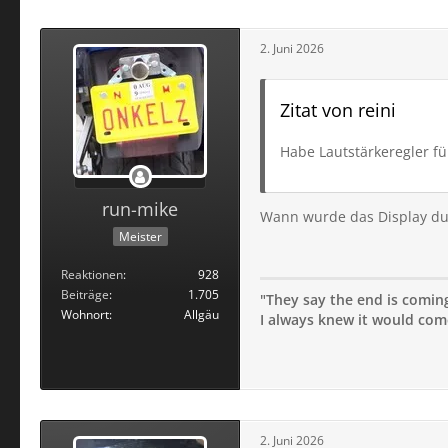
2. Juni 2026
Zitat von reini
Habe Lautstärkeregler für
run-mike
Wann wurde das Display dun
Meister
Reaktionen
928
Beiträge
1.705
"They say the end is coming;
Wohnort
Allgäu
I always knew it would come 
2. Juni 2026