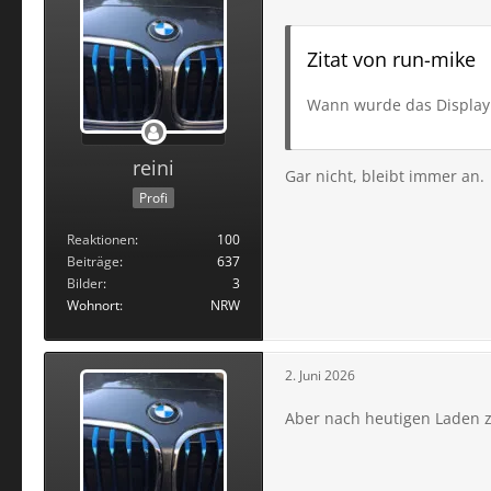
Zitat von run-mike
Wann wurde das Display 
reini
Gar nicht, bleibt immer an.
Profi
Reaktionen
100
Beiträge
637
Bilder
3
Wohnort
NRW
2. Juni 2026
Aber nach heutigen Laden ze