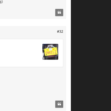
g)
#32