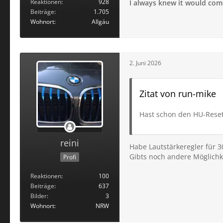
Reaktionen
928
I always knew it would come 
Beiträge
1.705
Wohnort
Allgäu
2. Juni 2026
Zitat von run-mike
Hast schon den HU-Reset
reini
Habe Lautstärkeregler für 3
Gibts noch andere Möglichk
Profi
Reaktionen
100
Beiträge
637
Bilder
3
Wohnort
NRW