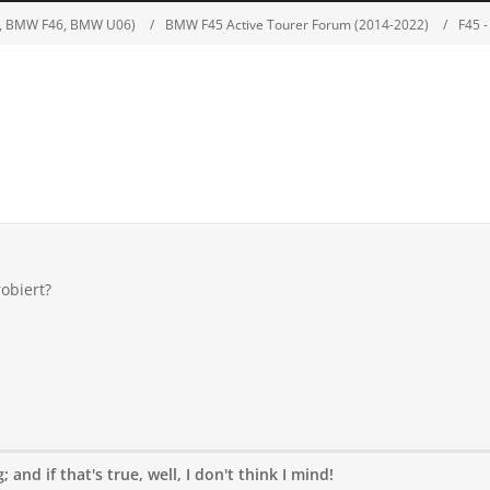
5, BMW F46, BMW U06)
BMW F45 Active Tourer Forum (2014-2022)
F45 
obiert?
 and if that's true, well, I don't think I mind!