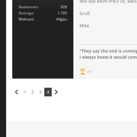
Wie das beim PHEV ist, weis
Reaktionen
928
Beiträge
1.705
Gruß
Wohnort
Allgäu
Mike
"They say the end is coming;
I always knew it would come 
1
1
2
3
4