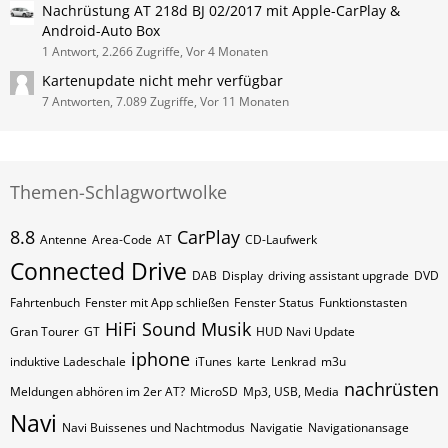
Nachrüstung AT 218d BJ 02/2017 mit Apple-CarPlay &
Android-Auto Box
1 Antwort, 2.266 Zugriffe, Vor 4 Monaten
Kartenupdate nicht mehr verfügbar
7 Antworten, 7.089 Zugriffe, Vor 11 Monaten
Themen-Schlagwortwolke
8.8
CarPlay
Antenne
Area-Code
AT
CD-Laufwerk
Connected Drive
DAB
Display
driving assistant upgrade
DVD
Fahrtenbuch
Fenster mit App schließen
Fenster Status
Funktionstasten
HiFi Sound Musik
Gran Tourer
GT
HUD Navi Update
iphone
induktive Ladeschale
iTunes
karte
Lenkrad
m3u
nachrüsten
Meldungen abhören im 2er AT?
MicroSD
Mp3, USB, Media
Navi
Navi Buissenes und Nachtmodus
Navigatie
Navigationansage